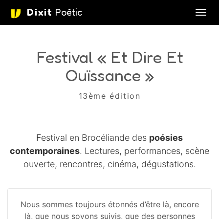
Dixit
Poétic
Affic
aller au contenu
Festival « Et Dire Et
Ouïssance »
13ème édition
Festival en Brocéliande des
poésies
contemporaines
. Lectures, performances, scène
ouverte, rencontres, cinéma, dégustations.
Nous sommes toujours étonnés d’être là, encore
là, que nous soyons suivis, que des personnes