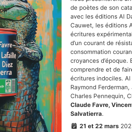
de poètes de son cat
avec les éditions Al 
Cauwet, les éditions A
écritures expérimenta
d’un courant de résis
consommation courant
croyances d’époque. E
comprendre et de faire
écritures indociles. A
Raymond Ferderman, J
Charles Pennequin, C
Claude Favre, Vincent
Salvatierra
.
21 et 22 mars
202