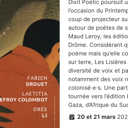
Dixit Poétic poursuit 
l’occasion du Printem
coup de projecteur su
autour de poètes de 
Maud Leroy, les éditio
Drôme. Considérant qu
poème mais qu’elle co
sur terre, Les Lisière
diversité de voix et p
notamment des voix r
colonisé·e·s. Une par
tournée vers l’édition
Gaza, d’Afrique du Sud
20 et 21 mars
202