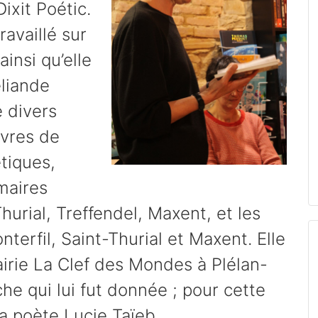
ixit Poétic.
availlé sur
ainsi qu’elle
éliande
 divers
uvres de
tiques,
maires
hurial, Treffendel, Maxent, et les
terfil, Saint-Thurial et Maxent. Elle
rairie La Clef des Mondes à Plélan-
he qui lui fut donnée ; pour cette
 la poète Lucie Taïeb.