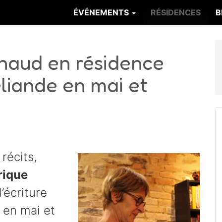
ÉVÉNEMENTS
RÉSIDENCES
B
naud en résidence
liande en mai et
récits,
rique
’écriture
e en mai et