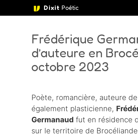
Dixit
Poétic
aller au contenu
Frédérique Germa
d’auteure en Brocé
octobre 2023
Poète, romancière, auteure de 
également plasticienne,
Frédé
Germanaud
fut en résidence d
sur le territoire de Brocéliand