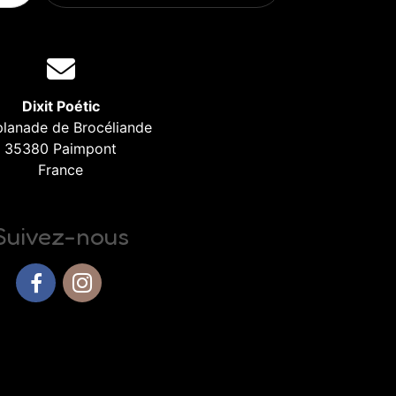
Dixit Poétic
planade de Brocéliande
35380 Paimpont
France
Suivez-nous
Facebook
Instagram
Haut de page